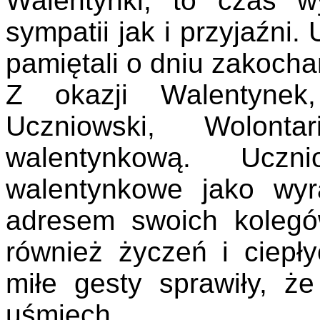
Walentynki, to czas w
sympatii jak i przyjaźni.
pamiętali o dniu zakocha
Z okazji Walentyne
Uczniowski, Wolonta
walentynkową. Uczni
walentynkowe jako wyr
adresem swoich kolegó
również życzeń i ciepły
miłe gesty sprawiły, ż
uśmiech.