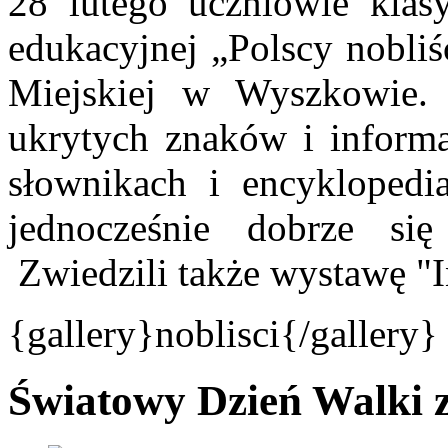
28 lutego uczniowie klas
edukacyjnej „Polscy nobliś
Miejskiej w Wyszkowie. 
ukrytych znaków i informac
słownikach i encyklopedi
jednocześnie dobrze si
Zwiedzili także wystawę "I
{gallery}noblisci{/gallery}
Światowy Dzień Walki z