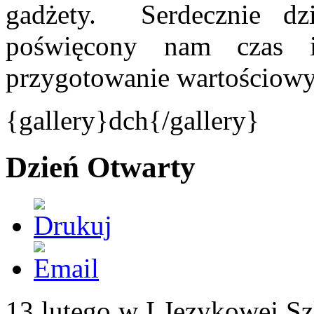
gadżety. Serdecznie dz
poświęcony nam czas 
przygotowanie wartościowy
{gallery}dch{/gallery}
Dzień Otwarty
13 lutego w I Językowej S