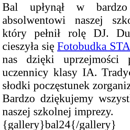
Bal upłynął w bardzo 
absolwentowi naszej szk
który pełnił rolę DJ. Du
cieszyła się
Fotobudka ST
nas dzięki uprzejmości
uczennicy klasy IA. Tradyc
słodki poczęstunek zorgan
Bardzo dziękujemy wszyst
naszej szkolnej imprezy.
{gallery}bal24{/gallery}