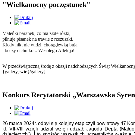
"Wielkanocny poczęstunek"
Maleńki baranek, co ma złote różki,
pilnuje pisanek na trawie z rzeżuszki.
Kiedy nikt nie widzi, chorągiewką buja
i beczy cichutko... Wesołego Alleluja!
W przedświąteczną środę z okazji nadchodzących Świąt Wielkanocnyc
{gallery}wie{/gallery}
Konkurs Recytatorski „Warszawska Syrenk
26 marca 2024r. odbył się kolejny etap czyli powiatowy 47 K
kl. VII-VIII wzięli udział wzięli udział: Jagoda Depta (Ma
dziecięcych”). I to spośród wszystkich uczestników właśnie 