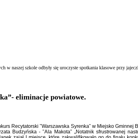
h w naszej szkole odbyły się uroczyste spotkania klasowe przy jajec
a”- eliminacje powiatowe.
onkurs Recytatorski "Warszawska Syrenka" w Miejsko Gminnej Bi
łgorzata Budzyńska - "Ala Makota" „Notatnik sfrustrowanej nas
Janek zajął I miejsce, które zakwalifikowało go do finału kon