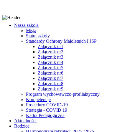
Nasza szkoła
Misja
Statut szkoły
Standardy Ochrony Małoletnich I JSP
Załącznik nr1
Załącznik nr2
Załącznik nr3
Załącznik nr4
Załącznik nr5
Załącznik nr6
Załącznik nr7
Załącznik nr8
Załącznik nr9
Program wychowawczo-profilaktyczny
Kompetencje
Procedury COVID-19
Strategia - COVID 19
Kadra Pedagogiczna
Aktualności
Rodzice
Harmonogram rekrutacji 2025 /2026