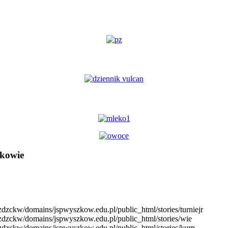
kowie
e/zdzckw/domains/jspwyszkow.edu.pl/public_html/stories/turniejr
me/zdzckw/domains/jspwyszkow.edu.pl/public_html/stories/wie
me/zdzckw/domains/jspwyszkow.edu.pl/public_html/stories/kurp