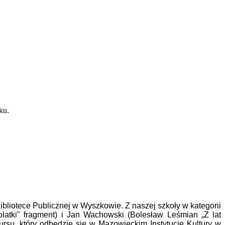
zku.
bliotece Publicznej w Wyszkowie. Z naszej szkoły w kategorii
tolatki" fragment) i Jan Wachowski (Bolesław Leśmian „Z lat
kursu, który odbędzie się w Mazowieckim Instytucie Kultury w