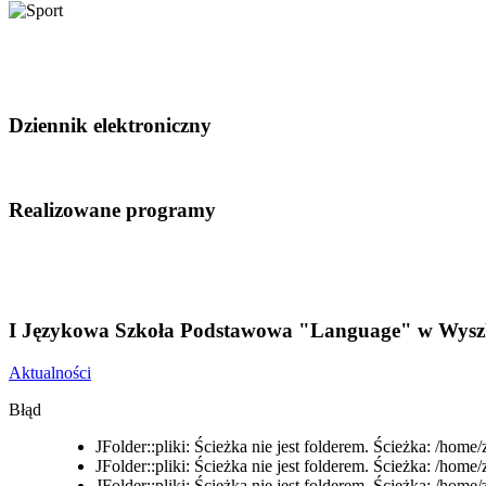
Dziennik elektroniczny
Realizowane programy
I Językowa Szkoła Podstawowa "Language" w Wysz
Aktualności
Błąd
JFolder::pliki: Ścieżka nie jest folderem. Ścieżka: /hom
JFolder::pliki: Ścieżka nie jest folderem. Ścieżka: /ho
JFolder::pliki: Ścieżka nie jest folderem. Ścieżka: /ho