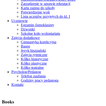
Zarządzenie w sprawie rekrutacji
Karta zapisu do szkoły
Potwierdzenie woli
Lista uczniów przyjętych do kl. I
Uczniowie
Egzamin ósmoklasisty
Dzwonki
Szkolne koło wolontariatu
Zajęcia dodatkowe
Gimnastyka korekcyjna
Basen
Język hiszpański
Zajęcia rytmiczne
Kółko historyczne
Kółko plastyczne
Kółko teatralne
Psycholog/Pedagog
Telefon zaufania
Godziny pracy pedagoga
Kontakt
Books