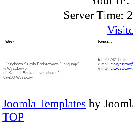
Your IP:
Server Time: 
Visit
Kontakt
Adres
tel. 29 742 42 54
I Językowa Szkoła Podstawowa "Language"
e-mail:
ckwyszkow@
w Wyszkowie
e-mail:
ckwyszkowk
ul. Komisji Edukacji Narodowej 2
07-200 Wyszków
Joomla Templates
by Jooml
TOP