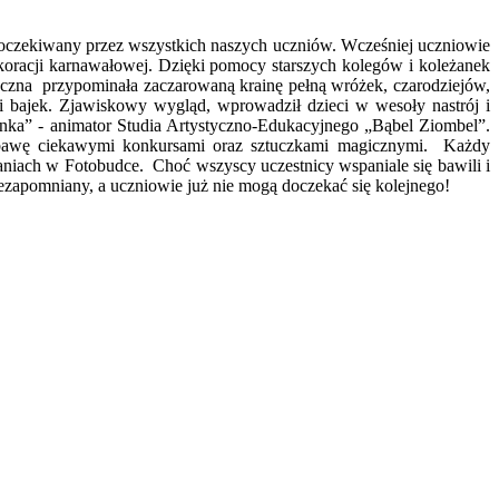
e oczekiwany przez wszystkich naszych uczniów. Wcześniej uczniowie
ekoracji karnawałowej. Dzięki pomocy starszych kolegów i koleżanek
yczna przypominała zaczarowaną krainę pełną wróżek, czarodziejów,
 bajek. Zjawiskowy wygląd, wprowadził dzieci w wesoły nastrój i
ynka” - animator Studia Artystyczno-Edukacyjnego „Bąbel Ziombel”.
abawę ciekawymi konkursami oraz sztuczkami magicznymi. Każdy
niach w Fotobudce. Choć wszyscy uczestnicy wspaniale się bawili i
ezapomniany, a uczniowie już nie mogą doczekać się kolejnego!