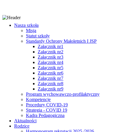
Nasza szkoła
Misja
Statut szkoły
Standardy Ochrony Małoletnich I JSP
Załącznik nr1
Załącznik nr2
Załącznik nr3
Załącznik nr4
Załącznik nr5
Załącznik nr6
Załącznik nr7
Załącznik nr8
Załącznik nr9
Program wychowawczo-profilaktyczny
Kompetencje
Procedury COVID-19
Strategia - COVID 19
Kadra Pedagogiczna
Aktualności
Rodzice
Harmonogram rekrutacji 2025 /2026