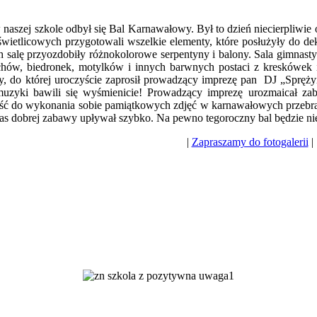
 naszej szkole odbył się Bal Karnawałowy. Był to dzień niecierpliwi
 świetlicowych przygotowali wszelkie elementy, które posłużyły do d
h salę przyozdobiły różnokolorowe serpentyny i balony. Sala gimnast
hów, biedronek, motylków i innych barwnych postaci z kreskówek i
y, do której uroczyście zaprosił prowadzący imprezę pan DJ „Spręż
uzyki bawili się wyśmienicie! Prowadzący imprezę urozmaicał z
ość do wykonania sobie pamiątkowych zdjęć w karnawałowych przebra
zas dobrej zabawy upływał szybko. Na pewno tegoroczny bal będzie ni
|
Zapraszamy do fotogalerii
|