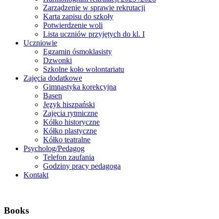
Zarządzenie w sprawie rekrutacji
Karta zapisu do szkoły
Potwierdzenie woli
Lista uczniów przyjętych do kl. I
Uczniowie
Egzamin ósmoklasisty
Dzwonki
Szkolne koło wolontariatu
Zajęcia dodatkowe
Gimnastyka korekcyjna
Basen
Język hiszpański
Zajęcia rytmiczne
Kółko historyczne
Kółko plastyczne
Kółko teatralne
Psycholog/Pedagog
Telefon zaufania
Godziny pracy pedagoga
Kontakt
Books