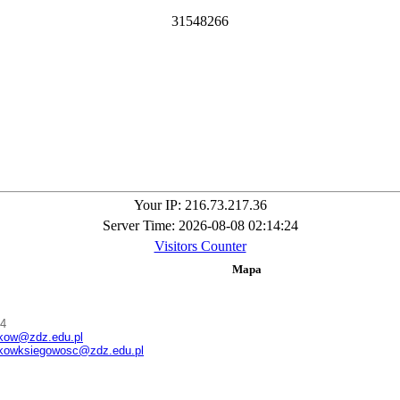
3
1
5
4
8
2
6
6
Your IP: 216.73.217.36
Server Time: 2026-08-08 02:14:24
Visitors Counter
Mapa
54
kow@zdz.edu.pl
kowksiegowosc@zdz.edu.pl