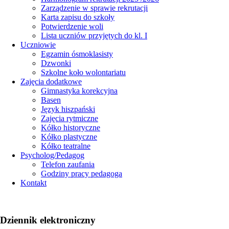
Zarządzenie w sprawie rekrutacji
Karta zapisu do szkoły
Potwierdzenie woli
Lista uczniów przyjętych do kl. I
Uczniowie
Egzamin ósmoklasisty
Dzwonki
Szkolne koło wolontariatu
Zajęcia dodatkowe
Gimnastyka korekcyjna
Basen
Język hiszpański
Zajęcia rytmiczne
Kółko historyczne
Kółko plastyczne
Kółko teatralne
Psycholog/Pedagog
Telefon zaufania
Godziny pracy pedagoga
Kontakt
Dziennik elektroniczny