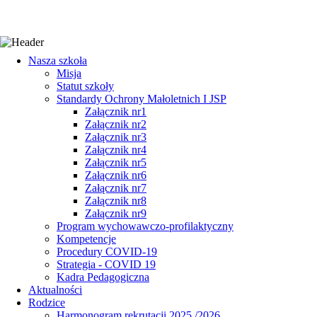
Nasza szkoła
Misja
Statut szkoły
Standardy Ochrony Małoletnich I JSP
Załącznik nr1
Załącznik nr2
Załącznik nr3
Załącznik nr4
Załącznik nr5
Załącznik nr6
Załącznik nr7
Załącznik nr8
Załącznik nr9
Program wychowawczo-profilaktyczny
Kompetencje
Procedury COVID-19
Strategia - COVID 19
Kadra Pedagogiczna
Aktualności
Rodzice
Harmonogram rekrutacji 2025 /2026