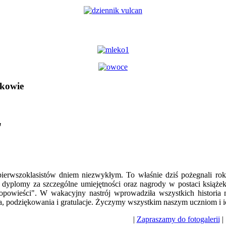
kowie
"
pierwszoklasistów dniem niezwykłym. To właśnie dziś pożegnali ro
, dyplomy za szczególne umiejętności oraz nagrody w postaci książ
opowieści". W wakacyjny nastrój wprowadziła wszystkich historia m
a, podziękowania i gratulacje. Życzymy wszystkim naszym uczniom i i
|
Zapraszamy do fotogalerii
|