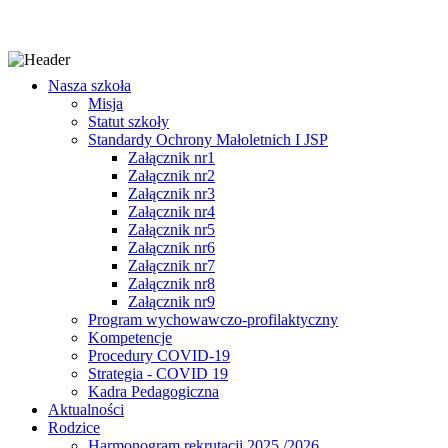
Nasza szkoła
Misja
Statut szkoły
Standardy Ochrony Małoletnich I JSP
Załącznik nr1
Załącznik nr2
Załącznik nr3
Załącznik nr4
Załącznik nr5
Załącznik nr6
Załącznik nr7
Załącznik nr8
Załącznik nr9
Program wychowawczo-profilaktyczny
Kompetencje
Procedury COVID-19
Strategia - COVID 19
Kadra Pedagogiczna
Aktualności
Rodzice
Harmonogram rekrutacji 2025 /2026