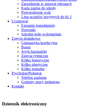
Zarządzenie w sprawie rekrutacji
Karta zapisu do szkoły
Potwierdzenie woli
Lista uczniów przyjętych do kl. I
Uczniowie
Egzamin ósmoklasisty
Dzwonki
Szkolne koło wolontariatu
Zajęcia dodatkowe
Gimnastyka korekcyjna
Basen
Język hiszpański
Zajęcia rytmiczne
Kółko historyczne
Kółko plastyczne
Kółko teatralne
Psycholog/Pedagog
Telefon zaufania
Godziny pracy pedagoga
Kontakt
Dziennik elektroniczny