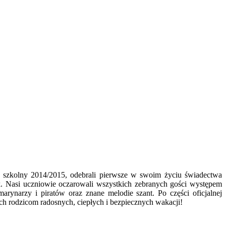
k szkolny 2014/2015, odebrali pierwsze w swoim życiu świadectwa
ek. Nasi uczniowie oczarowali wszystkich zebranych gości występem
arynarzy i piratów oraz znane melodie szant. Po części oficjalnej
ch rodzicom radosnych, ciepłych i bezpiecznych wakacji!