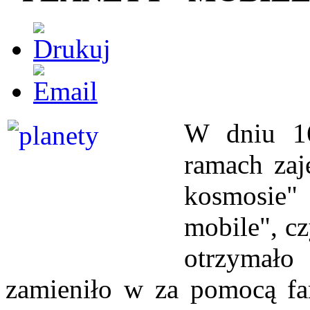
W dniu 16
ramach zaj
kosmosie"
mobile", cz
otrzymał
zamieniło w za pomocą far