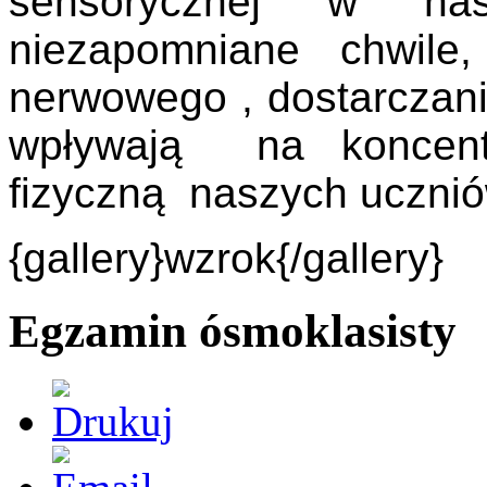
sensorycznej w na
niezapomniane chwile
nerwowego , dostarcza
wpływają na koncentr
fizyczną naszych ucznió
{gallery}wzrok{/gallery}
Egzamin ósmoklasisty