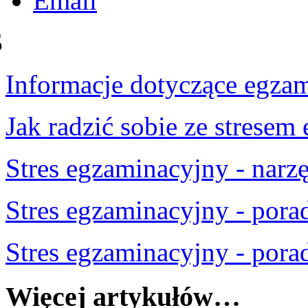
$
Informacje dotyczące egza
Jak radzić sobie ze stres
em 
Stres egzaminacyjny - narz
Stres egzaminacyjny - pora
Stres egzaminacyjny - pora
Więcej artykułów…