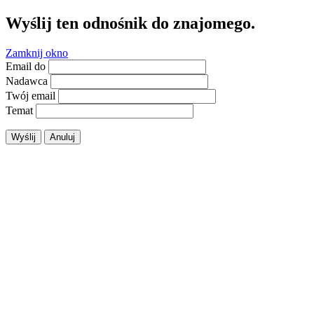
Wyślij ten odnośnik do znajomego.
Zamknij okno
Email do
Nadawca
Twój email
Temat
Wyślij
Anuluj